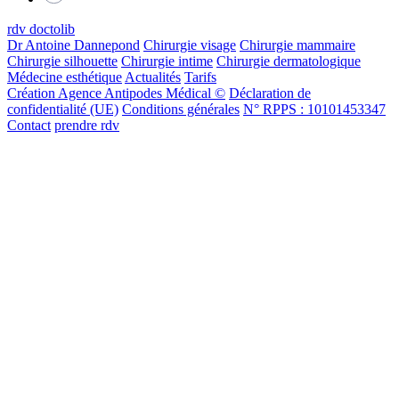
rdv doctolib
Dr Antoine Dannepond
Chirurgie visage
Chirurgie mammaire
Chirurgie silhouette
Chirurgie intime
Chirurgie dermatologique
Médecine esthétique
Actualités
Tarifs
Création Agence Antipodes Médical ©
Déclaration de
confidentialité (UE)
Conditions générales
N° RPPS : 10101453347
Contact
prendre rdv