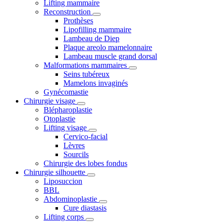
Lifting mammaire
Reconstruction
Prothèses
Lipofilling mammaire
Lambeau de Diep
Plaque areolo mamelonnaire
Lambeau muscle grand dorsal
Malformations mammaires
Seins tubéreux
Mamelons invaginés
Gynécomastie
Chirurgie visage
Blépharoplastie
Otoplastie
Lifting visage
Cervico-facial
Lèvres
Sourcils
Chirurgie des lobes fondus
Chirurgie silhouette
Liposuccion
BBL
Abdominoplastie
Cure diastasis
Lifting corps