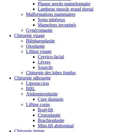
Plaque areolo mamelonnaire
Lambeau muscle grand dorsal
Malformations mammaires
Seins tubéreux
Mamelons invaginés
Gynécomastie
Chirurgie visage
Blépharoplastie
Otoplastie
Lifting visage
Cervico-facial
Lèvres
Sourcils
Chirurgie des lobes fondus
Chirurgie silhouette
Liposuccion
BBL
Abdominoplastie
Cure diastasis
Lifting corps
Bodylift
Cruroplastie
Brachioplastie
Mini-lift abdominal
Chirurgie intime