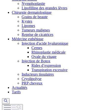
Nymphoplastie
Lipofilling des grandes lèvres
Chirurgie dermatologique
Grains de beaute
Kystes
Lipomes
Tumeurs malignes
Reprise de cicatrices
Médecine esthétique
Injection d'acide hyaluronique
Cernes
Rhinoplastie médicale
Ovale du visage
Injection de Botox
Rides d’expression
Transpiration excessive
Inducteurs tissulaires
Cryolipolyse
PRP cheveux
Actualités
Tarifs