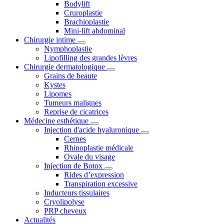
Bodylift
Cruroplastie
Brachioplastie
Mini-lift abdominal
Chirurgie intime
Nymphoplastie
Lipofilling des grandes lèvres
Chirurgie dermatologique
Grains de beaute
Kystes
Lipomes
Tumeurs malignes
Reprise de cicatrices
Médecine esthétique
Injection d'acide hyaluronique
Cernes
Rhinoplastie médicale
Ovale du visage
Injection de Botox
Rides d’expression
Transpiration excessive
Inducteurs tissulaires
Cryolipolyse
PRP cheveux
Actualités