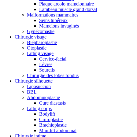
Plaque areolo mamelonnaire
Lambeau muscle grand dorsal
Malformations mammaires
Seins tubéreux
Mamelons invaginés
Gynécomastie
Chirurgie visage
Blépharoplastie
Otoplastie
Lifting visage
Cervico-facial
Lèvres
Sourcils
Chirurgie des lobes fondus
Chirurgie silhouette
Liposuccion
BBL
Abdominoplastie
Cure diastasis
Lifting corps
Bodylift
Cruroplastie
Brachioplastie
Mini-lift abdominal
Chirurgie intime