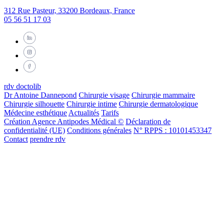
312 Rue Pasteur, 33200 Bordeaux, France
05 56 51 17 03
rdv doctolib
Dr Antoine Dannepond
Chirurgie visage
Chirurgie mammaire
Chirurgie silhouette
Chirurgie intime
Chirurgie dermatologique
Médecine esthétique
Actualités
Tarifs
Création Agence Antipodes Médical ©
Déclaration de
confidentialité (UE)
Conditions générales
N° RPPS : 10101453347
Contact
prendre rdv