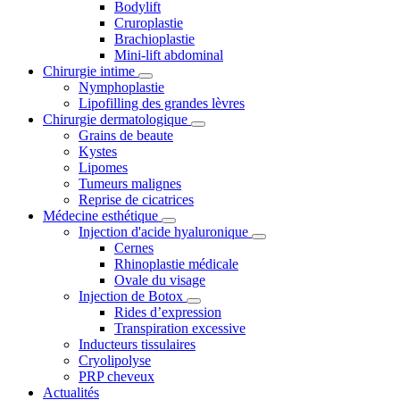
Bodylift
Cruroplastie
Brachioplastie
Mini-lift abdominal
Chirurgie intime
Nymphoplastie
Lipofilling des grandes lèvres
Chirurgie dermatologique
Grains de beaute
Kystes
Lipomes
Tumeurs malignes
Reprise de cicatrices
Médecine esthétique
Injection d'acide hyaluronique
Cernes
Rhinoplastie médicale
Ovale du visage
Injection de Botox
Rides d’expression
Transpiration excessive
Inducteurs tissulaires
Cryolipolyse
PRP cheveux
Actualités