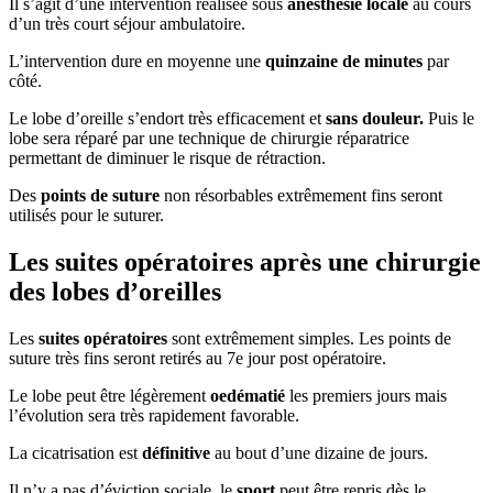
Il s’agit d’une intervention réalisée sous
anesthésie locale
au cours
d’un très court séjour ambulatoire.
L’intervention dure en moyenne une
quinzaine de minutes
par
côté.
Le lobe d’oreille s’endort très efficacement et
sans douleur.
Puis le
lobe sera réparé par une technique de chirurgie réparatrice
permettant de diminuer le risque de rétraction.
Des
points de suture
non résorbables extrêmement fins seront
utilisés pour le suturer.
Les suites opératoires après une chirurgie
des lobes d’oreilles
Les
suites opératoires
sont extrêmement simples. Les points de
suture très fins seront retirés au 7e jour post opératoire.
Le lobe peut être légèrement
oedématié
les premiers jours mais
l’évolution sera très rapidement favorable.
La cicatrisation est
définitive
au bout d’une dizaine de jours.
Il n’y a pas d’éviction sociale, le
sport
peut être repris dès le