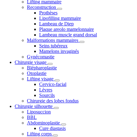
Lifting mammaire
Reconstruction
Prothèses
Lipofilling mammaire
Lambeau de Diep
Plaque areolo mamelonnaire
Lambeau muscle grand dorsal
Malformations mammaires
Seins tubéreux
Mamelons invaginés
Gynécomastie
Chirurgie visage
Blépharoplastie
Otoplastie
Lifting visage
Cervico-facial
Lèvres
Sourcils
Chirurgie des lobes fondus
Chirurgie silhouette
Liposuccion
BBL
Abdominoplastie
Cure diastasis
Lifting corps