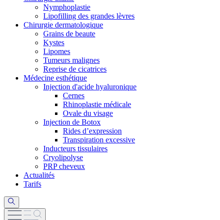
Nymphoplastie
Lipofilling des grandes lèvres
Chirurgie dermatologique
Grains de beaute
Kystes
Lipomes
Tumeurs malignes
Reprise de cicatrices
Médecine esthétique
Injection d'acide hyaluronique
Cernes
Rhinoplastie médicale
Ovale du visage
Injection de Botox
Rides d’expression
Transpiration excessive
Inducteurs tissulaires
Cryolipolyse
PRP cheveux
Actualités
Tarifs