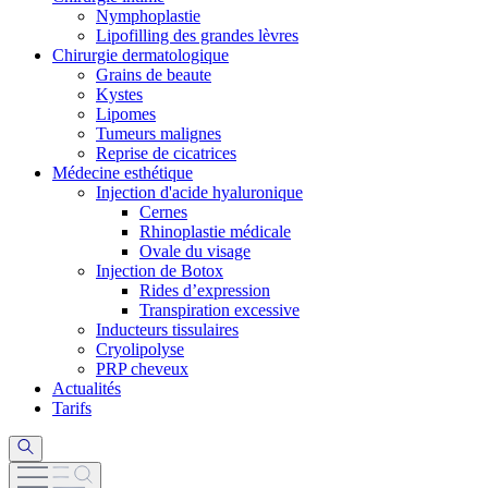
Nymphoplastie
Lipofilling des grandes lèvres
Chirurgie dermatologique
Grains de beaute
Kystes
Lipomes
Tumeurs malignes
Reprise de cicatrices
Médecine esthétique
Injection d'acide hyaluronique
Cernes
Rhinoplastie médicale
Ovale du visage
Injection de Botox
Rides d’expression
Transpiration excessive
Inducteurs tissulaires
Cryolipolyse
PRP cheveux
Actualités
Tarifs