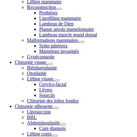
Lifting mammaire
Reconstruction
Prothèses
Lipofilling mammaire
Lambeau de Diep
Plaque areolo mamelonnaire
Lambeau muscle grand dorsal
Malformations mammaires
Seins tubéreux
Mamelons invaginés
Gynécomastie
Chirurgie visage
Blépharoplastie
Otoplastie
Lifting visage
Cervico-facial
Lèvres
Sourcils
Chirurgie des lobes fondus
Chirurgie silhouette
Liposuccion
BBL
Abdominoplastie
Cure diastasis
Lifting corps