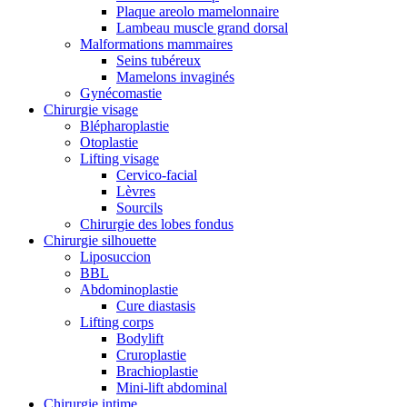
Plaque areolo mamelonnaire
Lambeau muscle grand dorsal
Malformations mammaires
Seins tubéreux
Mamelons invaginés
Gynécomastie
Chirurgie visage
Blépharoplastie
Otoplastie
Lifting visage
Cervico-facial
Lèvres
Sourcils
Chirurgie des lobes fondus
Chirurgie silhouette
Liposuccion
BBL
Abdominoplastie
Cure diastasis
Lifting corps
Bodylift
Cruroplastie
Brachioplastie
Mini-lift abdominal
Chirurgie intime