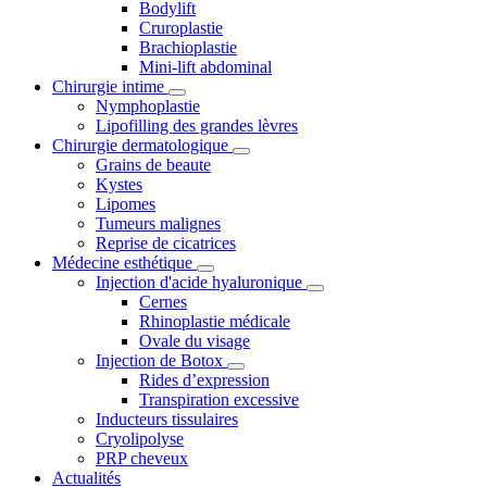
Bodylift
Cruroplastie
Brachioplastie
Mini-lift abdominal
Chirurgie intime
Nymphoplastie
Lipofilling des grandes lèvres
Chirurgie dermatologique
Grains de beaute
Kystes
Lipomes
Tumeurs malignes
Reprise de cicatrices
Médecine esthétique
Injection d'acide hyaluronique
Cernes
Rhinoplastie médicale
Ovale du visage
Injection de Botox
Rides d’expression
Transpiration excessive
Inducteurs tissulaires
Cryolipolyse
PRP cheveux
Actualités