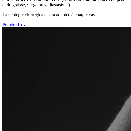
et de graisse, vergetures, diastasis…).
La stratégie chirurgicale sera adaptée à chaque cas.
Prendre Rdv