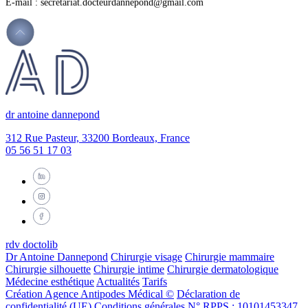
E-mail :
secretariat.docteurdannepond@
gmail.com
dr antoine dannepond
312 Rue Pasteur, 33200 Bordeaux, France
05 56 51 17 03
rdv doctolib
Dr Antoine Dannepond
Chirurgie visage
Chirurgie mammaire
Chirurgie silhouette
Chirurgie intime
Chirurgie dermatologique
Médecine esthétique
Actualités
Tarifs
Création Agence Antipodes Médical ©
Déclaration de
confidentialité (UE)
Conditions générales
N° RPPS : 10101453347