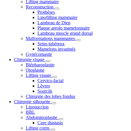
Lifting mammaire
Reconstruction
Prothèses
Lipofilling mammaire
Lambeau de Diep
Plaque areolo mamelonnaire
Lambeau muscle grand dorsal
Malformations mammaires
Seins tubéreux
Mamelons invaginés
Gynécomastie
Chirurgie visage
Blépharoplastie
Otoplastie
Lifting visage
Cervico-facial
Lèvres
Sourcils
Chirurgie des lobes fondus
Chirurgie silhouette
Liposuccion
BBL
Abdominoplastie
Cure diastasis
Lifting corps