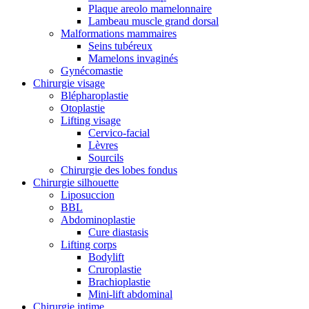
Plaque areolo mamelonnaire
Lambeau muscle grand dorsal
Malformations mammaires
Seins tubéreux
Mamelons invaginés
Gynécomastie
Chirurgie visage
Blépharoplastie
Otoplastie
Lifting visage
Cervico-facial
Lèvres
Sourcils
Chirurgie des lobes fondus
Chirurgie silhouette
Liposuccion
BBL
Abdominoplastie
Cure diastasis
Lifting corps
Bodylift
Cruroplastie
Brachioplastie
Mini-lift abdominal
Chirurgie intime