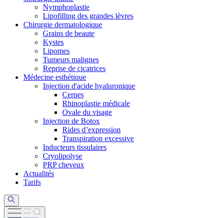
Nymphoplastie
Lipofilling des grandes lèvres
Chirurgie dermatologique
Grains de beaute
Kystes
Lipomes
Tumeurs malignes
Reprise de cicatrices
Médecine esthétique
Injection d'acide hyaluronique
Cernes
Rhinoplastie médicale
Ovale du visage
Injection de Botox
Rides d’expression
Transpiration excessive
Inducteurs tissulaires
Cryolipolyse
PRP cheveux
Actualités
Tarifs