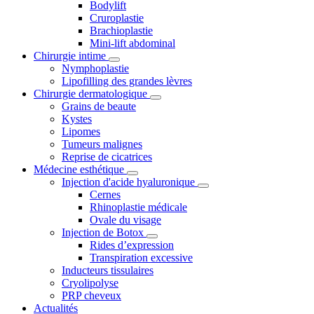
Bodylift
Cruroplastie
Brachioplastie
Mini-lift abdominal
Chirurgie intime
Nymphoplastie
Lipofilling des grandes lèvres
Chirurgie dermatologique
Grains de beaute
Kystes
Lipomes
Tumeurs malignes
Reprise de cicatrices
Médecine esthétique
Injection d'acide hyaluronique
Cernes
Rhinoplastie médicale
Ovale du visage
Injection de Botox
Rides d’expression
Transpiration excessive
Inducteurs tissulaires
Cryolipolyse
PRP cheveux
Actualités