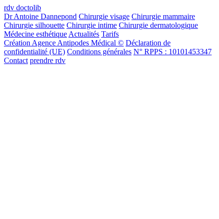
rdv doctolib
Dr Antoine Dannepond
Chirurgie visage
Chirurgie mammaire
Chirurgie silhouette
Chirurgie intime
Chirurgie dermatologique
Médecine esthétique
Actualités
Tarifs
Création Agence Antipodes Médical ©
Déclaration de
confidentialité (UE)
Conditions générales
N° RPPS : 10101453347
Contact
prendre rdv