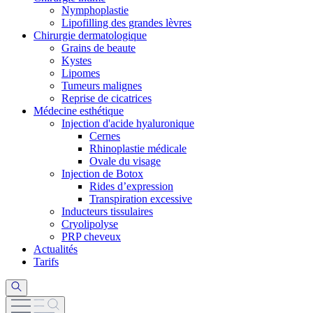
Nymphoplastie
Lipofilling des grandes lèvres
Chirurgie dermatologique
Grains de beaute
Kystes
Lipomes
Tumeurs malignes
Reprise de cicatrices
Médecine esthétique
Injection d'acide hyaluronique
Cernes
Rhinoplastie médicale
Ovale du visage
Injection de Botox
Rides d’expression
Transpiration excessive
Inducteurs tissulaires
Cryolipolyse
PRP cheveux
Actualités
Tarifs