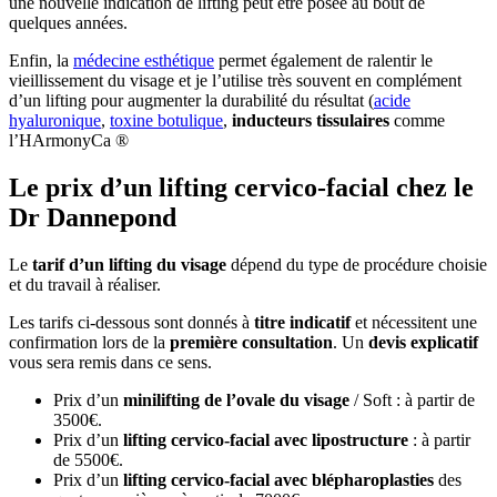
une nouvelle indication de lifting peut être posée au bout de
quelques années.
Enfin, la
médecine esthétique
permet également de ralentir le
vieillissement du visage et je l’utilise très souvent en complément
d’un lifting pour augmenter la durabilité du résultat (
acide
hyaluronique
,
toxine botulique
,
inducteurs tissulaires
comme
l’HArmonyCa ®
Le prix d’un lifting cervico-facial chez le
Dr Dannepond
Le
tarif d’un lifting du visage
dépend du type de procédure choisie
et du travail à réaliser.
Les tarifs ci-dessous sont donnés à
titre indicatif
et nécessitent une
confirmation lors de la
première consultation
. Un
devis explicatif
vous sera remis dans ce sens.
Prix d’un
minilifting de l’ovale du visage
/ Soft : à partir de
3500€.
Prix d’un
lifting cervico-facial avec lipostructure
: à partir
de 5500€.
Prix d’un
lifting cervico-facial avec blépharoplasties
des