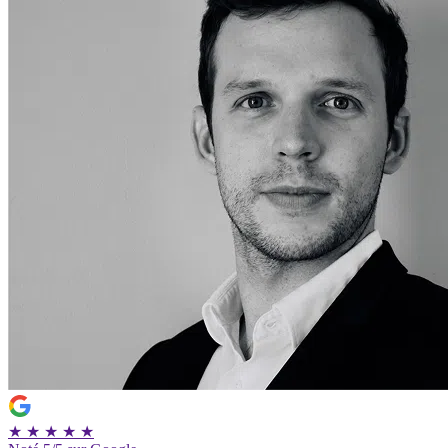
★
★
★
★
★