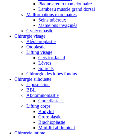
Plaque areolo mamelonnaire
Lambeau muscle grand dorsal
Malformations mammaires
Seins tubéreux
Mamelons invaginés
Gynécomastie
Chirurgie visage
Blépharoplastie
Otoplastie
Lifting visage
Cervico-facial
Lèvres
Sourcils
Chirurgie des lobes fondus
Chirurgie silhouette
Liposuccion
BBL
Abdominoplastie
Cure diastasis
Lifting corps
Bodylift
Cruroplastie
Brachioplastie
Mini-lift abdominal
Chirurgie intime