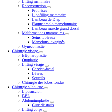
Lifting mammaire
Reconstruction
Prothèses
Lipofilling mammaire
Lambeau de Diep
Plaque areolo mamelonnaire
Lambeau muscle grand dorsal
Malformations mammaires
Seins tubéreux
Mamelons invaginés
Gynécomastie
Chirurgie visage
Blépharoplastie
Otoplastie
Lifting visage
Cervico-facial
Lèvres
Sourcils
Chirurgie des lobes fondus
Chirurgie silhouette
Liposuccion
BBL
Abdominoplastie
Cure diastasis
Lifting corps