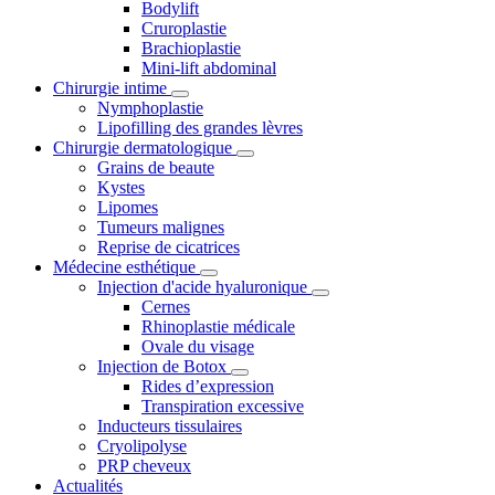
Bodylift
Cruroplastie
Brachioplastie
Mini-lift abdominal
Chirurgie intime
Nymphoplastie
Lipofilling des grandes lèvres
Chirurgie dermatologique
Grains de beaute
Kystes
Lipomes
Tumeurs malignes
Reprise de cicatrices
Médecine esthétique
Injection d'acide hyaluronique
Cernes
Rhinoplastie médicale
Ovale du visage
Injection de Botox
Rides d’expression
Transpiration excessive
Inducteurs tissulaires
Cryolipolyse
PRP cheveux
Actualités