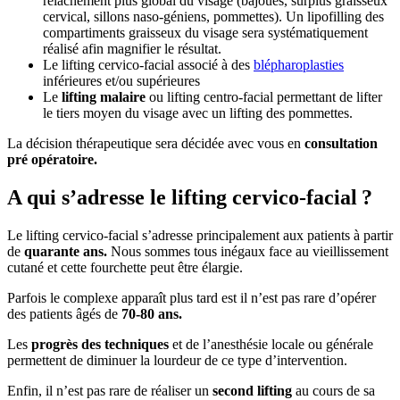
relâchement plus global du visage (bajoues, surplus graisseux
cervical, sillons naso-géniens, pommettes). Un lipofilling des
compartiments graisseux du visage sera systématiquement
réalisé afin magnifier le résultat.
Le lifting cervico-facial associé à des
blépharoplasties
inférieures et/ou supérieures
Le
lifting malaire
ou lifting centro-facial permettant de lifter
le tiers moyen du visage avec un lifting des pommettes.
La décision thérapeutique sera décidée avec vous en
consultation
pré opératoire.
A qui s’adresse le lifting cervico-facial ?
Le lifting cervico-facial s’adresse principalement aux patients à partir
de
quarante ans.
Nous sommes tous inégaux face au vieillissement
cutané et cette fourchette peut être élargie.
Parfois le complexe apparaît plus tard est il n’est pas rare d’opérer
des patients âgés de
70-80 ans.
Les
progrès des techniques
et de l’anesthésie locale ou générale
permettent de diminuer la lourdeur de ce type d’intervention.
Enfin, il n’est pas rare de réaliser un
second lifting
au cours de sa