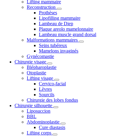
Lifting mammaire
Reconstruction
Prothèses
Lipofilling mammaire
Lambeau de Diep
Plaque areolo mamelonnaire
Lambeau muscle grand dorsal
Malformations mammaires
Seins tubéreux
Mamelons invaginés
Gynécomastie
Chirurgie visage
Blépharoplastie
Otoplastie
Lifting visage
Cervico-facial
Lèvres
Sourcils
Chirurgie des lobes fondus
Chirurgie silhouette
Liposuccion
BBL
Abdominoplastie
Cure diastasis
Lifting corps