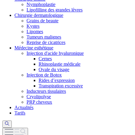
Nymphoplastie
Lipofilling des grandes lèvres
Chirurgie dermatologique
Grains de beaute
Kystes
Lipomes
Tumeurs malignes
Reprise de cicatrices
Médecine esthétique
Injection d'acide hyaluronique
Cernes
Rhinoplastie médicale
Ovale du visage
Injection de Botox
Rides d’expression
Transpiration excessive
Inducteurs tissulaires
Cryolipolyse
PRP cheveux
Actualités
Tarifs