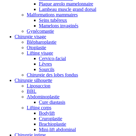
Plaque areolo mamelonnaire
Lambeau muscle grand dorsal
Malformations mammaires
Seins tubéreux
Mamelons invaginés
Gynécomastie
Chirurgie visage
Blépharoplastie
Otoplastie
Lifting visage
Cervico-facial
Lèvres
Sourcils
Chirurgie des lobes fondus
Chirurgie silhouette
Liposuccion
BBL
Abdominoplastie
Cure diastasis
Lifting corps
Bodylift
Cruroplastie
Brachioplastie
Mini-lift abdominal
Chirurgie intime