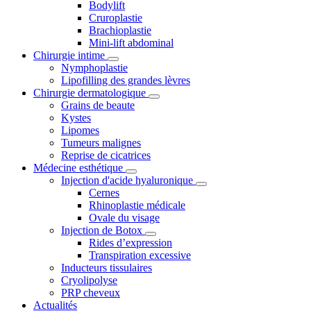
Bodylift
Cruroplastie
Brachioplastie
Mini-lift abdominal
Chirurgie intime
Nymphoplastie
Lipofilling des grandes lèvres
Chirurgie dermatologique
Grains de beaute
Kystes
Lipomes
Tumeurs malignes
Reprise de cicatrices
Médecine esthétique
Injection d'acide hyaluronique
Cernes
Rhinoplastie médicale
Ovale du visage
Injection de Botox
Rides d’expression
Transpiration excessive
Inducteurs tissulaires
Cryolipolyse
PRP cheveux
Actualités