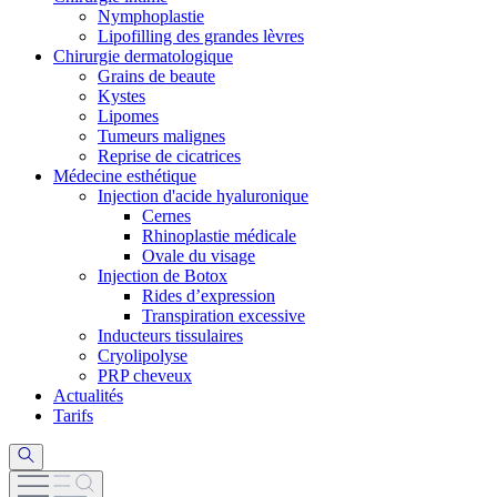
Nymphoplastie
Lipofilling des grandes lèvres
Chirurgie dermatologique
Grains de beaute
Kystes
Lipomes
Tumeurs malignes
Reprise de cicatrices
Médecine esthétique
Injection d'acide hyaluronique
Cernes
Rhinoplastie médicale
Ovale du visage
Injection de Botox
Rides d’expression
Transpiration excessive
Inducteurs tissulaires
Cryolipolyse
PRP cheveux
Actualités
Tarifs