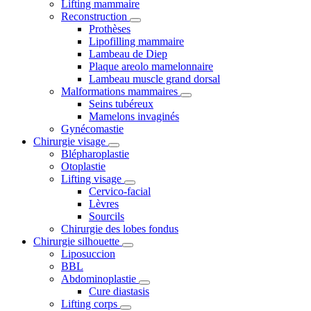
Lifting mammaire
Reconstruction
Prothèses
Lipofilling mammaire
Lambeau de Diep
Plaque areolo mamelonnaire
Lambeau muscle grand dorsal
Malformations mammaires
Seins tubéreux
Mamelons invaginés
Gynécomastie
Chirurgie visage
Blépharoplastie
Otoplastie
Lifting visage
Cervico-facial
Lèvres
Sourcils
Chirurgie des lobes fondus
Chirurgie silhouette
Liposuccion
BBL
Abdominoplastie
Cure diastasis
Lifting corps