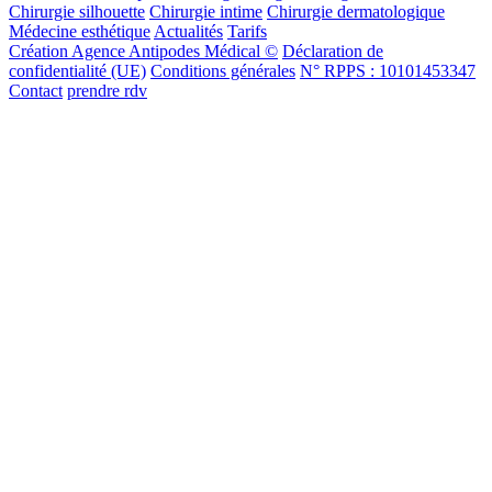
Chirurgie silhouette
Chirurgie intime
Chirurgie dermatologique
Médecine esthétique
Actualités
Tarifs
Création Agence Antipodes Médical ©
Déclaration de
confidentialité (UE)
Conditions générales
N° RPPS : 10101453347
Contact
prendre rdv