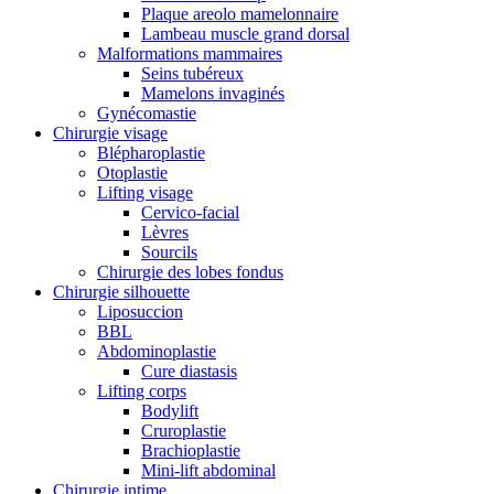
Plaque areolo mamelonnaire
Lambeau muscle grand dorsal
Malformations mammaires
Seins tubéreux
Mamelons invaginés
Gynécomastie
Chirurgie visage
Blépharoplastie
Otoplastie
Lifting visage
Cervico-facial
Lèvres
Sourcils
Chirurgie des lobes fondus
Chirurgie silhouette
Liposuccion
BBL
Abdominoplastie
Cure diastasis
Lifting corps
Bodylift
Cruroplastie
Brachioplastie
Mini-lift abdominal
Chirurgie intime