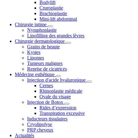
Bodylift
Cruroplastie
Brachioplastie
Mini-lift abdominal
Chirurgie intime
Nymphoplastie
Lipofilling des grandes lèvres
Chirurgie dermatologique
Grains de beaute
Kystes
Lipomes
Tumeurs malignes
Reprise de cicatrices
Médecine esthétique
Injection d'acide hyaluronique
Cernes
Rhinoplastie médicale
Ovale du visage
Injection de Botox
Rides d’expression
Transpiration excessive
Inducteurs tissulaires
Cryolipolyse
PRP cheveux
Actualités