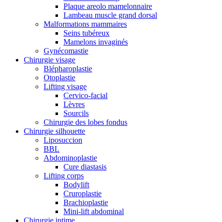
Plaque areolo mamelonnaire
Lambeau muscle grand dorsal
Malformations mammaires
Seins tubéreux
Mamelons invaginés
Gynécomastie
Chirurgie visage
Blépharoplastie
Otoplastie
Lifting visage
Cervico-facial
Lèvres
Sourcils
Chirurgie des lobes fondus
Chirurgie silhouette
Liposuccion
BBL
Abdominoplastie
Cure diastasis
Lifting corps
Bodylift
Cruroplastie
Brachioplastie
Mini-lift abdominal
Chirurgie intime