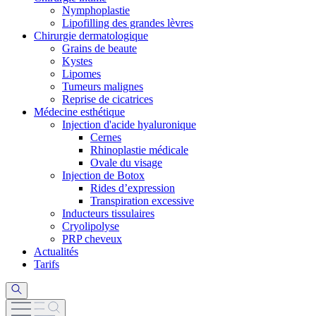
Nymphoplastie
Lipofilling des grandes lèvres
Chirurgie dermatologique
Grains de beaute
Kystes
Lipomes
Tumeurs malignes
Reprise de cicatrices
Médecine esthétique
Injection d'acide hyaluronique
Cernes
Rhinoplastie médicale
Ovale du visage
Injection de Botox
Rides d’expression
Transpiration excessive
Inducteurs tissulaires
Cryolipolyse
PRP cheveux
Actualités
Tarifs