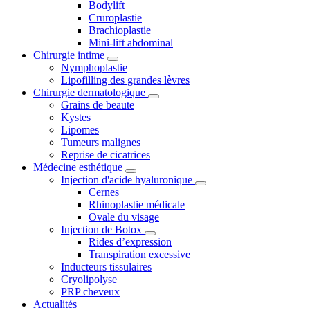
Bodylift
Cruroplastie
Brachioplastie
Mini-lift abdominal
Chirurgie intime
Nymphoplastie
Lipofilling des grandes lèvres
Chirurgie dermatologique
Grains de beaute
Kystes
Lipomes
Tumeurs malignes
Reprise de cicatrices
Médecine esthétique
Injection d'acide hyaluronique
Cernes
Rhinoplastie médicale
Ovale du visage
Injection de Botox
Rides d’expression
Transpiration excessive
Inducteurs tissulaires
Cryolipolyse
PRP cheveux
Actualités