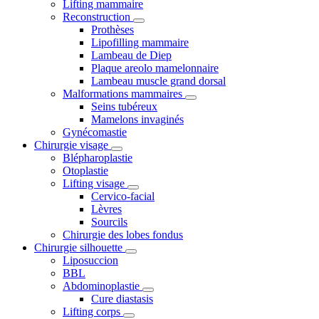
Lifting mammaire
Reconstruction
Prothèses
Lipofilling mammaire
Lambeau de Diep
Plaque areolo mamelonnaire
Lambeau muscle grand dorsal
Malformations mammaires
Seins tubéreux
Mamelons invaginés
Gynécomastie
Chirurgie visage
Blépharoplastie
Otoplastie
Lifting visage
Cervico-facial
Lèvres
Sourcils
Chirurgie des lobes fondus
Chirurgie silhouette
Liposuccion
BBL
Abdominoplastie
Cure diastasis
Lifting corps