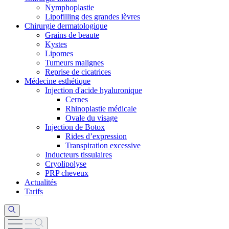
Nymphoplastie
Lipofilling des grandes lèvres
Chirurgie dermatologique
Grains de beaute
Kystes
Lipomes
Tumeurs malignes
Reprise de cicatrices
Médecine esthétique
Injection d'acide hyaluronique
Cernes
Rhinoplastie médicale
Ovale du visage
Injection de Botox
Rides d’expression
Transpiration excessive
Inducteurs tissulaires
Cryolipolyse
PRP cheveux
Actualités
Tarifs