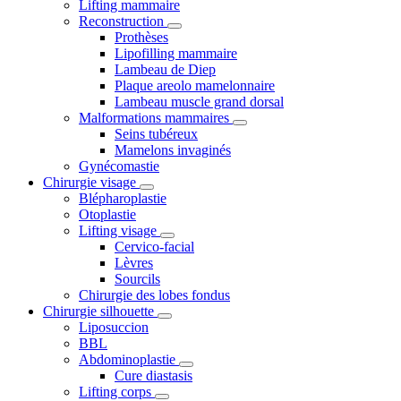
Lifting mammaire
Reconstruction
Prothèses
Lipofilling mammaire
Lambeau de Diep
Plaque areolo mamelonnaire
Lambeau muscle grand dorsal
Malformations mammaires
Seins tubéreux
Mamelons invaginés
Gynécomastie
Chirurgie visage
Blépharoplastie
Otoplastie
Lifting visage
Cervico-facial
Lèvres
Sourcils
Chirurgie des lobes fondus
Chirurgie silhouette
Liposuccion
BBL
Abdominoplastie
Cure diastasis
Lifting corps