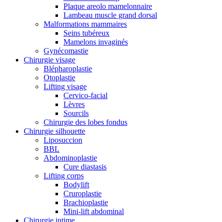
Plaque areolo mamelonnaire
Lambeau muscle grand dorsal
Malformations mammaires
Seins tubéreux
Mamelons invaginés
Gynécomastie
Chirurgie visage
Blépharoplastie
Otoplastie
Lifting visage
Cervico-facial
Lèvres
Sourcils
Chirurgie des lobes fondus
Chirurgie silhouette
Liposuccion
BBL
Abdominoplastie
Cure diastasis
Lifting corps
Bodylift
Cruroplastie
Brachioplastie
Mini-lift abdominal
Chirurgie intime