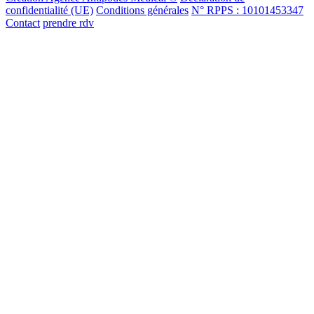
confidentialité (UE)
Conditions générales
N° RPPS : 10101453347
Contact
prendre rdv