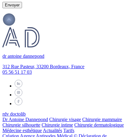
Envoyer
dr antoine dannepond
312 Rue Pasteur, 33200 Bordeaux, France
05 56 51 17 03
rdv doctolib
Dr Antoine Dannepond
Chirurgie visage
Chirurgie mammaire
Chirurgie silhouette
Chirurgie intime
Chirurgie dermatologique
Médecine esthétique
Actualités
Tarifs
Création Agence Antipodes Médical ©
Déclaration de