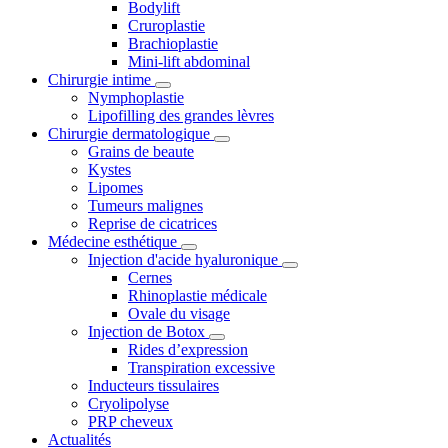
Bodylift
Cruroplastie
Brachioplastie
Mini-lift abdominal
Chirurgie intime
Nymphoplastie
Lipofilling des grandes lèvres
Chirurgie dermatologique
Grains de beaute
Kystes
Lipomes
Tumeurs malignes
Reprise de cicatrices
Médecine esthétique
Injection d'acide hyaluronique
Cernes
Rhinoplastie médicale
Ovale du visage
Injection de Botox
Rides d’expression
Transpiration excessive
Inducteurs tissulaires
Cryolipolyse
PRP cheveux
Actualités