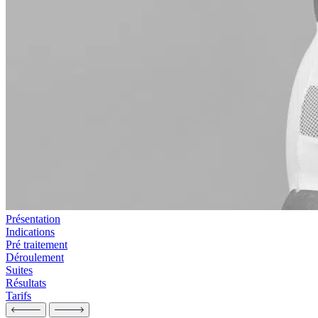
Présentation
Indications
Pré traitement
Déroulement
Suites
Résultats
Tarifs