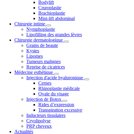
Bodylift
Cruroplastie
Brachioplastie
Mini-lift abdominal
Chirurgie intime
Nymphoplastie
Lipofilling des grandes lèvres
Chirurgie dermatologique
Grains de beaute
Kystes
Lipomes
Tumeurs malignes
Reprise de cicatrices
Médecine esthétique
Injection d'acide hyaluronique
Cernes
Rhinoplastie médicale
Ovale du visage
Injection de Botox
Rides d’expression
Transpiration excessive
Inducteurs tissulaires
Cryolipolyse
PRP cheveux
Actualités