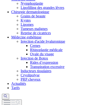
Nymphoplastie
Lipofilling des grandes lèvres
Chirurgie dermatologique
Grains de beaute
Kystes
Lipomes
Tumeurs malignes
Reprise de cicatrices
Médecine esthétique
Injection d'acide hyaluronique
Cernes
Rhinoplastie médicale
Ovale du visage
Injection de Botox
Rides d’expression
Transpiration excessive
Inducteurs tissulaires
Cryolipolyse
PRP cheveux
Actualités
Tarifs