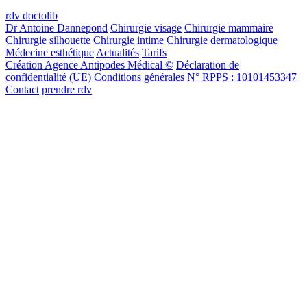
rdv doctolib
Dr Antoine Dannepond
Chirurgie visage
Chirurgie mammaire
Chirurgie silhouette
Chirurgie intime
Chirurgie dermatologique
Médecine esthétique
Actualités
Tarifs
Création Agence Antipodes Médical ©
Déclaration de
confidentialité (UE)
Conditions générales
N° RPPS : 10101453347
Contact
prendre rdv