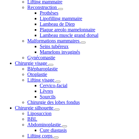
Lifting mammaire
Reconstruction
Prothèses
Lipofilling mammaire
Lambeau de Diep
Plaque areolo mamelonnaire
Lambeau muscle grand dorsal
Malformations mammaires
Seins tubéreux
Mamelons invaginés
Gynécomastie
Chirurgie visage
Blépharoplastie
Otoplastie
Lifting visage
Cervico-facial
Lèvres
Sourcils
Chirurgie des lobes fondus
Chirurgie silhouette
Liposuccion
BBL
Abdominoplastie
Cure diastasis
Lifting corps