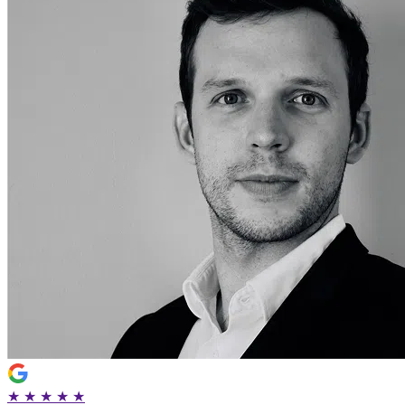
★
★
★
★
★