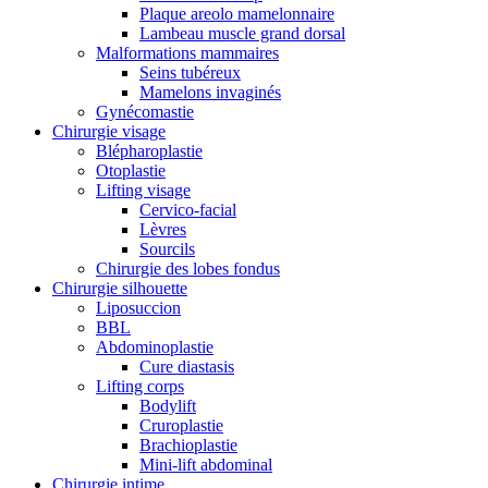
Plaque areolo mamelonnaire
Lambeau muscle grand dorsal
Malformations mammaires
Seins tubéreux
Mamelons invaginés
Gynécomastie
Chirurgie visage
Blépharoplastie
Otoplastie
Lifting visage
Cervico-facial
Lèvres
Sourcils
Chirurgie des lobes fondus
Chirurgie silhouette
Liposuccion
BBL
Abdominoplastie
Cure diastasis
Lifting corps
Bodylift
Cruroplastie
Brachioplastie
Mini-lift abdominal
Chirurgie intime