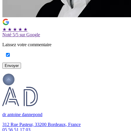
★
★
★
★
★
Noté
5/5
sur Google
Laissez votre commentaire
Envoyer
dr antoine dannepond
312 Rue Pasteur, 33200 Bordeaux, France
05 56 51 17 03