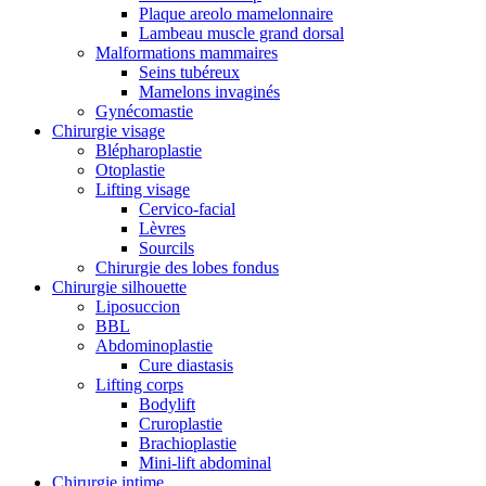
Plaque areolo mamelonnaire
Lambeau muscle grand dorsal
Malformations mammaires
Seins tubéreux
Mamelons invaginés
Gynécomastie
Chirurgie visage
Blépharoplastie
Otoplastie
Lifting visage
Cervico-facial
Lèvres
Sourcils
Chirurgie des lobes fondus
Chirurgie silhouette
Liposuccion
BBL
Abdominoplastie
Cure diastasis
Lifting corps
Bodylift
Cruroplastie
Brachioplastie
Mini-lift abdominal
Chirurgie intime