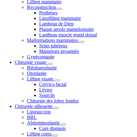
Lifting mammaire
Reconstruction
Prothèses
Lipofilling mammaire
Lambeau de Diep
Plaque areolo mamelonnaire
Lambeau muscle grand dorsal
Malformations mammaires
Seins tubéreux
Mamelons invaginés
Gynécomastie
Chirurgie visage
Blépharoplastie
Otoplastie
Lifting visage
Cervico-facial
Lèvres
Sourcils
Chirurgie des lobes fondus
Chirurgie silhouette
Liposuccion
BBL
Abdominoplastie
Cure diastasis
Lifting corps