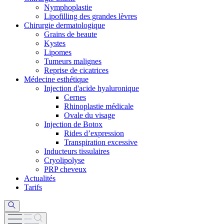
Nymphoplastie
Lipofilling des grandes lèvres
Chirurgie dermatologique
Grains de beaute
Kystes
Lipomes
Tumeurs malignes
Reprise de cicatrices
Médecine esthétique
Injection d'acide hyaluronique
Cernes
Rhinoplastie médicale
Ovale du visage
Injection de Botox
Rides d’expression
Transpiration excessive
Inducteurs tissulaires
Cryolipolyse
PRP cheveux
Actualités
Tarifs