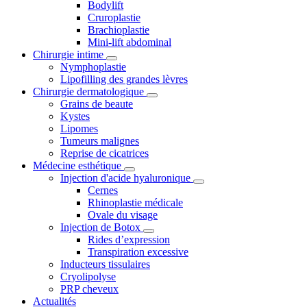
Bodylift
Cruroplastie
Brachioplastie
Mini-lift abdominal
Chirurgie intime
Nymphoplastie
Lipofilling des grandes lèvres
Chirurgie dermatologique
Grains de beaute
Kystes
Lipomes
Tumeurs malignes
Reprise de cicatrices
Médecine esthétique
Injection d'acide hyaluronique
Cernes
Rhinoplastie médicale
Ovale du visage
Injection de Botox
Rides d’expression
Transpiration excessive
Inducteurs tissulaires
Cryolipolyse
PRP cheveux
Actualités