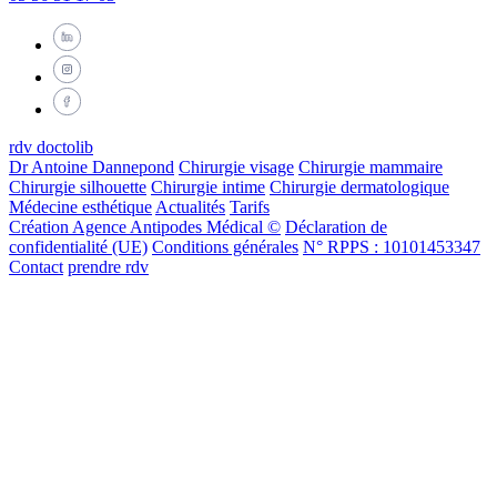
rdv doctolib
Dr Antoine Dannepond
Chirurgie visage
Chirurgie mammaire
Chirurgie silhouette
Chirurgie intime
Chirurgie dermatologique
Médecine esthétique
Actualités
Tarifs
Création Agence Antipodes Médical ©
Déclaration de
confidentialité (UE)
Conditions générales
N° RPPS : 10101453347
Contact
prendre rdv