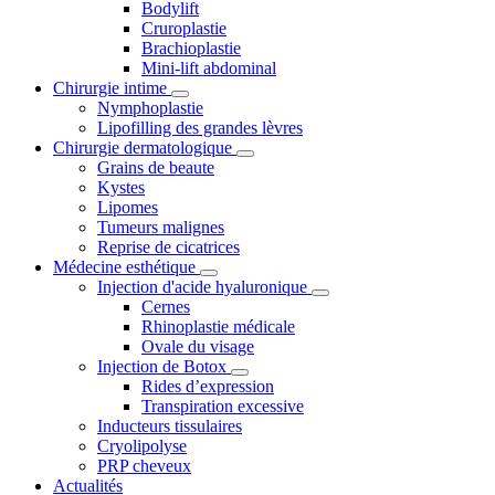
Bodylift
Cruroplastie
Brachioplastie
Mini-lift abdominal
Chirurgie intime
Nymphoplastie
Lipofilling des grandes lèvres
Chirurgie dermatologique
Grains de beaute
Kystes
Lipomes
Tumeurs malignes
Reprise de cicatrices
Médecine esthétique
Injection d'acide hyaluronique
Cernes
Rhinoplastie médicale
Ovale du visage
Injection de Botox
Rides d’expression
Transpiration excessive
Inducteurs tissulaires
Cryolipolyse
PRP cheveux
Actualités