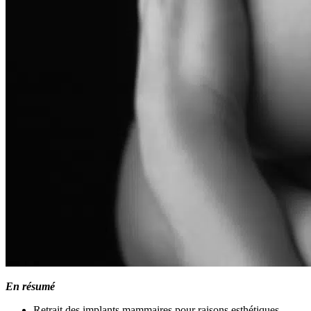
En résumé
Retrait des implants mammaires pour raisons esthétiques,