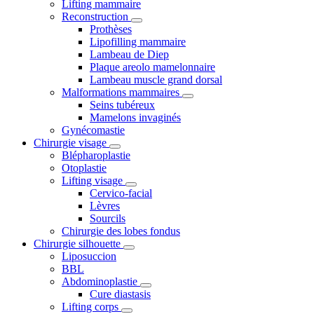
Lifting mammaire
Reconstruction
Prothèses
Lipofilling mammaire
Lambeau de Diep
Plaque areolo mamelonnaire
Lambeau muscle grand dorsal
Malformations mammaires
Seins tubéreux
Mamelons invaginés
Gynécomastie
Chirurgie visage
Blépharoplastie
Otoplastie
Lifting visage
Cervico-facial
Lèvres
Sourcils
Chirurgie des lobes fondus
Chirurgie silhouette
Liposuccion
BBL
Abdominoplastie
Cure diastasis
Lifting corps