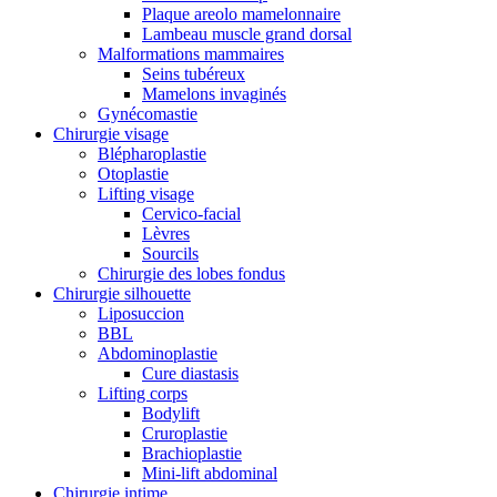
Plaque areolo mamelonnaire
Lambeau muscle grand dorsal
Malformations mammaires
Seins tubéreux
Mamelons invaginés
Gynécomastie
Chirurgie visage
Blépharoplastie
Otoplastie
Lifting visage
Cervico-facial
Lèvres
Sourcils
Chirurgie des lobes fondus
Chirurgie silhouette
Liposuccion
BBL
Abdominoplastie
Cure diastasis
Lifting corps
Bodylift
Cruroplastie
Brachioplastie
Mini-lift abdominal
Chirurgie intime