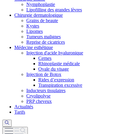
Nymphoplastie
Lipofilling des grandes lèvres
Chirurgie dermatologique
Grains de beaute
Kystes
Lipomes
Tumeurs malignes
Reprise de cicatrices
Médecine esthétique
Injection d'acide hyaluronique
Cernes
Rhinoplastie médicale
Ovale du visage
Injection de Botox
Rides d’expression
Transpiration excessive
Inducteurs tissulaires
Cryolipolyse
PRP cheveux
Actualités
Tarifs