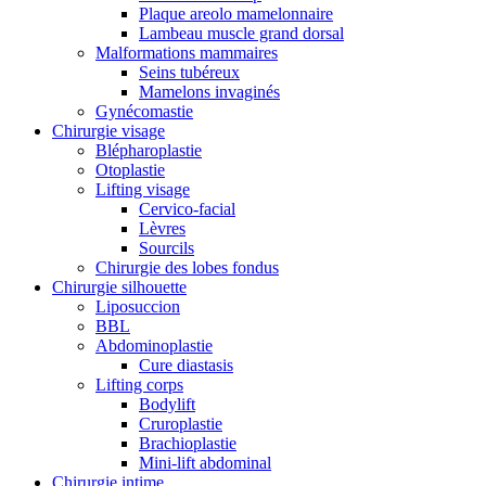
Plaque areolo mamelonnaire
Lambeau muscle grand dorsal
Malformations mammaires
Seins tubéreux
Mamelons invaginés
Gynécomastie
Chirurgie visage
Blépharoplastie
Otoplastie
Lifting visage
Cervico-facial
Lèvres
Sourcils
Chirurgie des lobes fondus
Chirurgie silhouette
Liposuccion
BBL
Abdominoplastie
Cure diastasis
Lifting corps
Bodylift
Cruroplastie
Brachioplastie
Mini-lift abdominal
Chirurgie intime