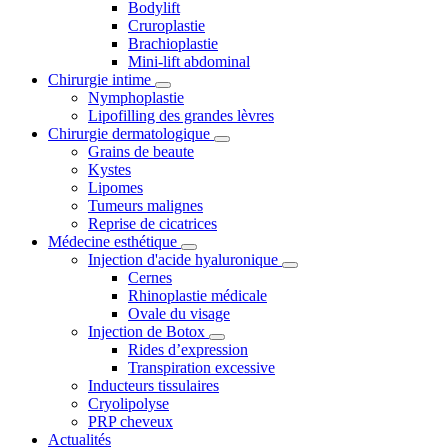
Bodylift
Cruroplastie
Brachioplastie
Mini-lift abdominal
Chirurgie intime
Nymphoplastie
Lipofilling des grandes lèvres
Chirurgie dermatologique
Grains de beaute
Kystes
Lipomes
Tumeurs malignes
Reprise de cicatrices
Médecine esthétique
Injection d'acide hyaluronique
Cernes
Rhinoplastie médicale
Ovale du visage
Injection de Botox
Rides d’expression
Transpiration excessive
Inducteurs tissulaires
Cryolipolyse
PRP cheveux
Actualités