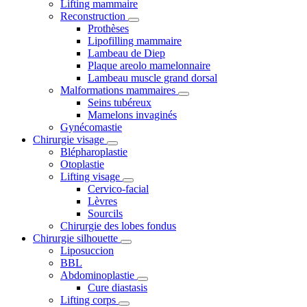
Lifting mammaire
Reconstruction
Prothèses
Lipofilling mammaire
Lambeau de Diep
Plaque areolo mamelonnaire
Lambeau muscle grand dorsal
Malformations mammaires
Seins tubéreux
Mamelons invaginés
Gynécomastie
Chirurgie visage
Blépharoplastie
Otoplastie
Lifting visage
Cervico-facial
Lèvres
Sourcils
Chirurgie des lobes fondus
Chirurgie silhouette
Liposuccion
BBL
Abdominoplastie
Cure diastasis
Lifting corps