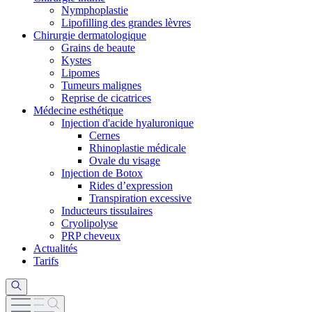
Nymphoplastie
Lipofilling des grandes lèvres
Chirurgie dermatologique
Grains de beaute
Kystes
Lipomes
Tumeurs malignes
Reprise de cicatrices
Médecine esthétique
Injection d'acide hyaluronique
Cernes
Rhinoplastie médicale
Ovale du visage
Injection de Botox
Rides d’expression
Transpiration excessive
Inducteurs tissulaires
Cryolipolyse
PRP cheveux
Actualités
Tarifs