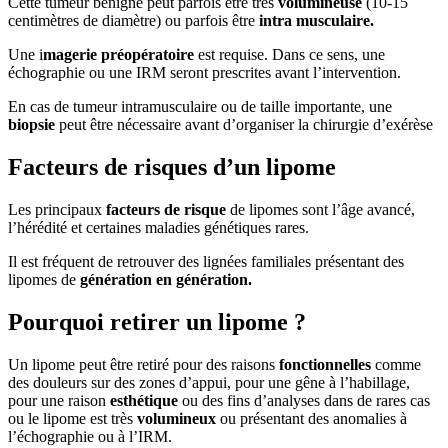
Cette tumeur bénigne peut parfois être très
volumineuse
(10-15
centimètres de diamètre) ou parfois être
intra musculaire.
Une i
magerie préopératoire
est requise. Dans ce sens, une
échographie ou une IRM seront prescrites avant l’intervention.
En cas de tumeur intramusculaire ou de taille importante, une
biopsie
peut être nécessaire avant d’organiser la chirurgie d’exérèse
Facteurs de risques d’un lipome
Les principaux
facteurs de risque
de lipomes sont l’âge avancé,
l’hérédité et certaines maladies génétiques rares.
Il est fréquent de retrouver des lignées familiales présentant des
lipomes de
génération en génération.
Pourquoi retirer un lipome ?
Un lipome peut être retiré pour des raisons
fonctionnelles
comme
des douleurs sur des zones d’appui, pour une gêne à l’habillage,
pour une raison
esthétique
ou des fins d’analyses dans de rares cas
ou le lipome est très
volumineux
ou présentant des anomalies à
l’échographie ou à l’IRM.