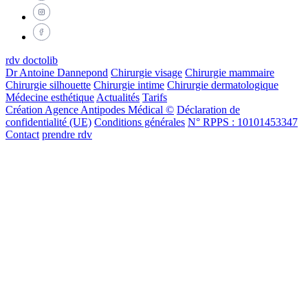
rdv doctolib
Dr Antoine Dannepond
Chirurgie visage
Chirurgie mammaire
Chirurgie silhouette
Chirurgie intime
Chirurgie dermatologique
Médecine esthétique
Actualités
Tarifs
Création Agence Antipodes Médical ©
Déclaration de
confidentialité (UE)
Conditions générales
N° RPPS : 10101453347
Contact
prendre rdv