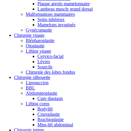
Plaque areolo mamelonnaire
Lambeau muscle grand dorsal
Malformations mammaires
Seins tubéreux
Mamelons invaginés
Gynécomastie
Chirurgie visage
Blépharoplastie
Otoplastie
Lifting visage
Cervico-facial
Lèvres
Sourcils
Chirurgie des lobes fondus
Chirurgie silhouette
Liposuccion
BBL
Abdominoplastie
Cure diastasis
Lifting corps
Bodylift
Cruroplastie
Brachioplastie
Mini-lift abdominal
Chirurgie intime