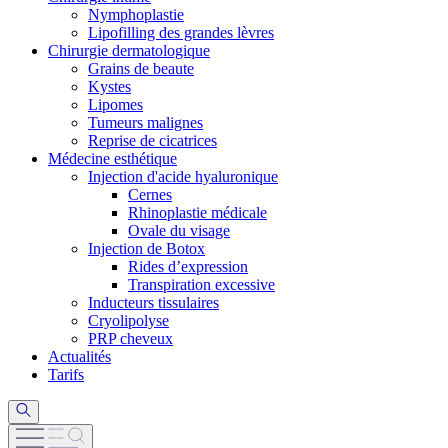
Nymphoplastie
Lipofilling des grandes lèvres
Chirurgie dermatologique
Grains de beaute
Kystes
Lipomes
Tumeurs malignes
Reprise de cicatrices
Médecine esthétique
Injection d'acide hyaluronique
Cernes
Rhinoplastie médicale
Ovale du visage
Injection de Botox
Rides d’expression
Transpiration excessive
Inducteurs tissulaires
Cryolipolyse
PRP cheveux
Actualités
Tarifs