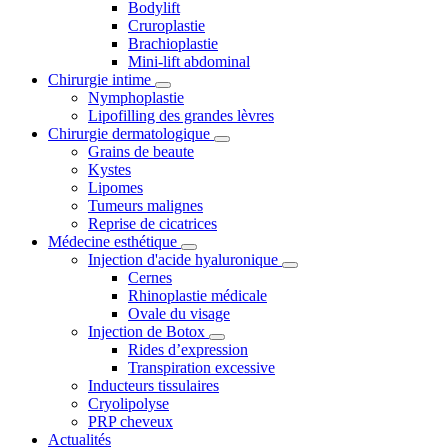
Bodylift
Cruroplastie
Brachioplastie
Mini-lift abdominal
Chirurgie intime
Nymphoplastie
Lipofilling des grandes lèvres
Chirurgie dermatologique
Grains de beaute
Kystes
Lipomes
Tumeurs malignes
Reprise de cicatrices
Médecine esthétique
Injection d'acide hyaluronique
Cernes
Rhinoplastie médicale
Ovale du visage
Injection de Botox
Rides d’expression
Transpiration excessive
Inducteurs tissulaires
Cryolipolyse
PRP cheveux
Actualités