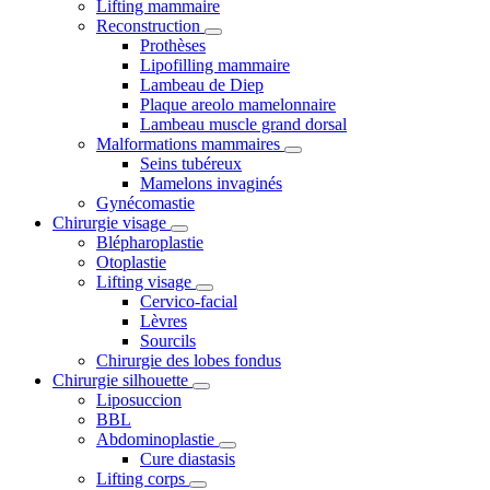
Lifting mammaire
Reconstruction
Prothèses
Lipofilling mammaire
Lambeau de Diep
Plaque areolo mamelonnaire
Lambeau muscle grand dorsal
Malformations mammaires
Seins tubéreux
Mamelons invaginés
Gynécomastie
Chirurgie visage
Blépharoplastie
Otoplastie
Lifting visage
Cervico-facial
Lèvres
Sourcils
Chirurgie des lobes fondus
Chirurgie silhouette
Liposuccion
BBL
Abdominoplastie
Cure diastasis
Lifting corps