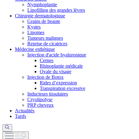
Nymphoplastie
Lipofilling des grandes lèvres
Chirurgie dermatologique
Grains de beaute
Kystes
Lipomes
Tumeurs malignes
Reprise de cicatrices
Médecine esthétique
Injection d'acide hyaluronique
Cernes
Rhinoplastie médicale
Ovale du visage
Injection de Botox
Rides d’expression
Transpiration excessive
Inducteurs tissulaires
Cryolipolyse
PRP cheveux
Actualités
Tarifs