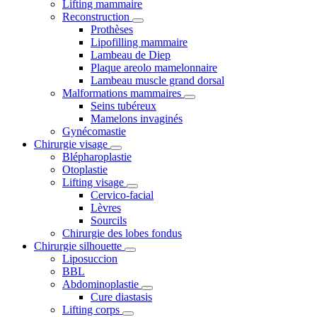
Lifting mammaire
Reconstruction
Prothèses
Lipofilling mammaire
Lambeau de Diep
Plaque areolo mamelonnaire
Lambeau muscle grand dorsal
Malformations mammaires
Seins tubéreux
Mamelons invaginés
Gynécomastie
Chirurgie visage
Blépharoplastie
Otoplastie
Lifting visage
Cervico-facial
Lèvres
Sourcils
Chirurgie des lobes fondus
Chirurgie silhouette
Liposuccion
BBL
Abdominoplastie
Cure diastasis
Lifting corps