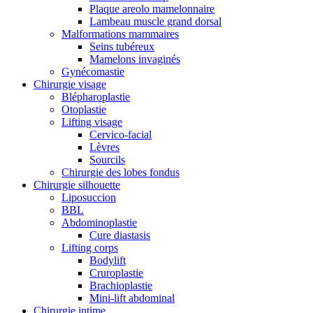
Plaque areolo mamelonnaire
Lambeau muscle grand dorsal
Malformations mammaires
Seins tubéreux
Mamelons invaginés
Gynécomastie
Chirurgie visage
Blépharoplastie
Otoplastie
Lifting visage
Cervico-facial
Lèvres
Sourcils
Chirurgie des lobes fondus
Chirurgie silhouette
Liposuccion
BBL
Abdominoplastie
Cure diastasis
Lifting corps
Bodylift
Cruroplastie
Brachioplastie
Mini-lift abdominal
Chirurgie intime