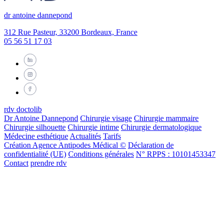
dr antoine dannepond
312 Rue Pasteur, 33200 Bordeaux, France
05 56 51 17 03
rdv doctolib
Dr Antoine Dannepond
Chirurgie visage
Chirurgie mammaire
Chirurgie silhouette
Chirurgie intime
Chirurgie dermatologique
Médecine esthétique
Actualités
Tarifs
Création Agence Antipodes Médical ©
Déclaration de
confidentialité (UE)
Conditions générales
N° RPPS : 10101453347
Contact
prendre rdv