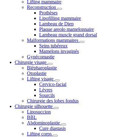
Lifting mammaire
Reconstruction
Prothèses
Lipofilling mammaire
Lambeau de Diep
Plaque areolo mamelonnaire
Lambeau muscle grand dorsal
Malformations mammaires
Seins tubéreux
Mamelons invaginés
Gynécomastie
Chirurgie visage
Blépharoplastie
Otoplastie
Lifting visage
Cervico-facial
Lèvres
Sourcils
Chirurgie des lobes fondus
Chirurgie silhouette
Liposuccion
BBL
Abdominoplastie
Cure diastasis
Lifting corps