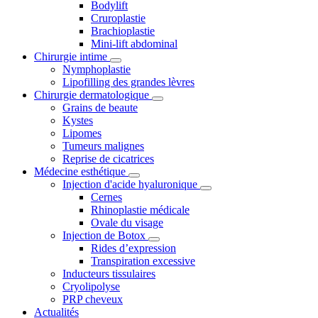
Bodylift
Cruroplastie
Brachioplastie
Mini-lift abdominal
Chirurgie intime
Nymphoplastie
Lipofilling des grandes lèvres
Chirurgie dermatologique
Grains de beaute
Kystes
Lipomes
Tumeurs malignes
Reprise de cicatrices
Médecine esthétique
Injection d'acide hyaluronique
Cernes
Rhinoplastie médicale
Ovale du visage
Injection de Botox
Rides d’expression
Transpiration excessive
Inducteurs tissulaires
Cryolipolyse
PRP cheveux
Actualités