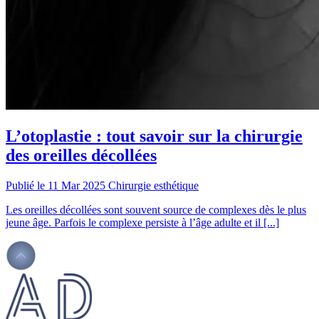
L’otoplastie : tout savoir sur la chirurgie
des oreilles décollées
Publié le 11 Mar 2025
Chirurgie esthétique
Les oreilles décollées sont souvent source de complexes dès le plus
jeune âge. Parfois le complexe persiste à l’âge adulte et il [...]