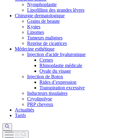
Nymphoplastie
Lipofilling des grandes lèvres
Chirurgie dermatologique
Grains de beaute
Kystes
Lipomes
Tumeurs malignes
Reprise de cicatrices
Médecine esthétique
Injection d'acide hyaluronique
Cernes
Rhinoplastie médicale
Ovale du visage
Injection de Botox
Rides d’expression
Transpiration excessive
Inducteurs tissulaires
Cryolipolyse
PRP cheveux
Actualités
Tarifs