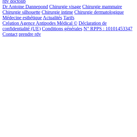
rdv doctolib
Dr Antoine Dannepond
Chirurgie visage
Chirurgie mammaire
Chirurgie silhouette
Chirurgie intime
Chirurgie dermatologique
Médecine esthétique
Actualités
Tarifs
Création Agence Antipodes Médical ©
Déclaration de
confidentialité (UE)
Conditions générales
N° RPPS : 10101453347
Contact
prendre rdv