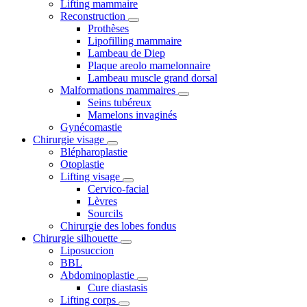
Lifting mammaire
Reconstruction
Prothèses
Lipofilling mammaire
Lambeau de Diep
Plaque areolo mamelonnaire
Lambeau muscle grand dorsal
Malformations mammaires
Seins tubéreux
Mamelons invaginés
Gynécomastie
Chirurgie visage
Blépharoplastie
Otoplastie
Lifting visage
Cervico-facial
Lèvres
Sourcils
Chirurgie des lobes fondus
Chirurgie silhouette
Liposuccion
BBL
Abdominoplastie
Cure diastasis
Lifting corps