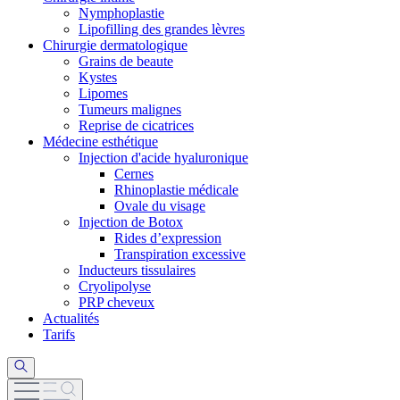
Nymphoplastie
Lipofilling des grandes lèvres
Chirurgie dermatologique
Grains de beaute
Kystes
Lipomes
Tumeurs malignes
Reprise de cicatrices
Médecine esthétique
Injection d'acide hyaluronique
Cernes
Rhinoplastie médicale
Ovale du visage
Injection de Botox
Rides d’expression
Transpiration excessive
Inducteurs tissulaires
Cryolipolyse
PRP cheveux
Actualités
Tarifs