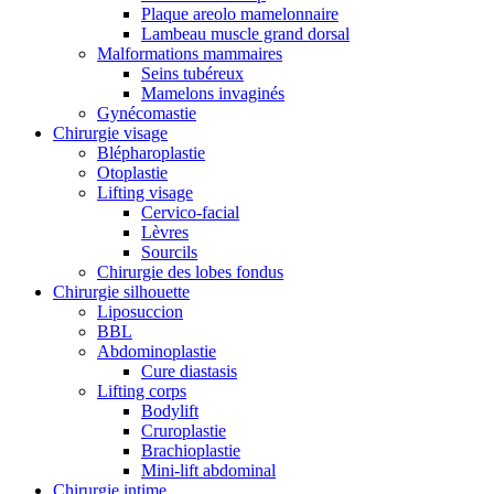
Plaque areolo mamelonnaire
Lambeau muscle grand dorsal
Malformations mammaires
Seins tubéreux
Mamelons invaginés
Gynécomastie
Chirurgie visage
Blépharoplastie
Otoplastie
Lifting visage
Cervico-facial
Lèvres
Sourcils
Chirurgie des lobes fondus
Chirurgie silhouette
Liposuccion
BBL
Abdominoplastie
Cure diastasis
Lifting corps
Bodylift
Cruroplastie
Brachioplastie
Mini-lift abdominal
Chirurgie intime