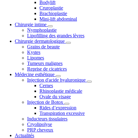
Bodylift
Cruroplastie
Brachioplastie
Mini-lift abdominal
Chirurgie intime
Nymphoplastie
Lipofilling des grandes lèvres
Chirurgie dermatologique
Grains de beaute
Kystes
Lipomes
Tumeurs malignes
Reprise de cicatrices
Médecine esthétique
Injection d'acide hyaluronique
Cernes
Rhinoplastie médicale
Ovale du visage
Injection de Botox
Rides d’expression
Transpiration excessive
Inducteurs tissulaires
Cryolipolyse
PRP cheveux
Actualités