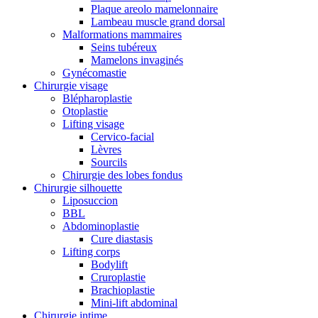
Plaque areolo mamelonnaire
Lambeau muscle grand dorsal
Malformations mammaires
Seins tubéreux
Mamelons invaginés
Gynécomastie
Chirurgie visage
Blépharoplastie
Otoplastie
Lifting visage
Cervico-facial
Lèvres
Sourcils
Chirurgie des lobes fondus
Chirurgie silhouette
Liposuccion
BBL
Abdominoplastie
Cure diastasis
Lifting corps
Bodylift
Cruroplastie
Brachioplastie
Mini-lift abdominal
Chirurgie intime