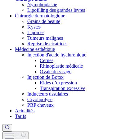
Nymphoplastie
Lipofilling des grandes lèvres
Chirurgie dermatologique
Grains de beaute
Kystes
Lipomes
Tumeurs malignes
Reprise de cicatrices
Médecine esthétique
Injection d'acide hyaluronique
Cernes
Rhinoplastie médicale
Ovale du visage
Injection de Botox
Rides d’expression
Transpiration excessive
Inducteurs tissulaires
Cryolipolyse
PRP cheveux
Actualités
Tarifs