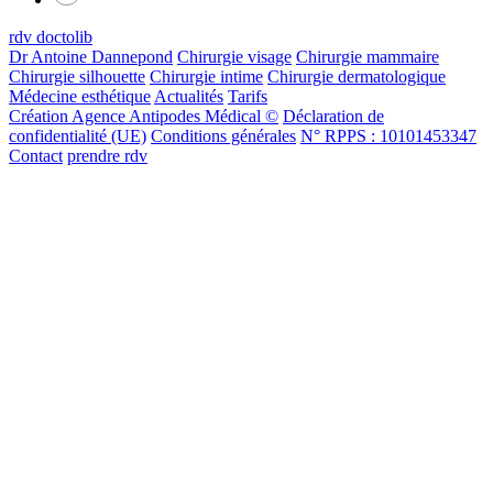
rdv doctolib
Dr Antoine Dannepond
Chirurgie visage
Chirurgie mammaire
Chirurgie silhouette
Chirurgie intime
Chirurgie dermatologique
Médecine esthétique
Actualités
Tarifs
Création Agence Antipodes Médical ©
Déclaration de
confidentialité (UE)
Conditions générales
N° RPPS : 10101453347
Contact
prendre rdv