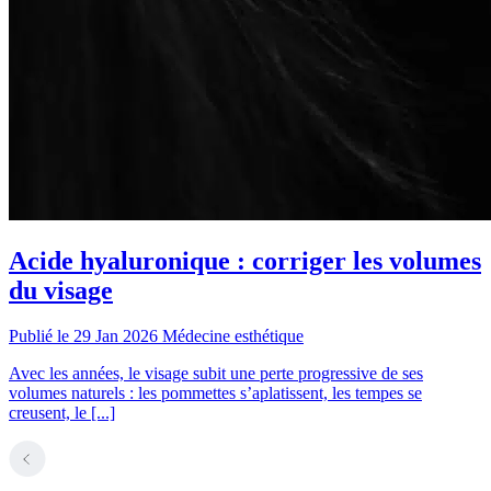
Acide hyaluronique : corriger les volumes
du visage
Publié le 29 Jan 2026
Médecine esthétique
Avec les années, le visage subit une perte progressive de ses
volumes naturels : les pommettes s’aplatissent, les tempes se
creusent, le [...]