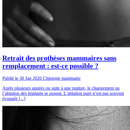
Retrait des prothèses mammaires sans
remplacement : est-ce possible ?
Publié le 30 Jan 2026
Chirurgie mammaire
Après plusieurs années ou suite à une rupture, le changement ou
l’ablation des implants se posent. L’ablation pure n’est pas souvent
évoquée [...]