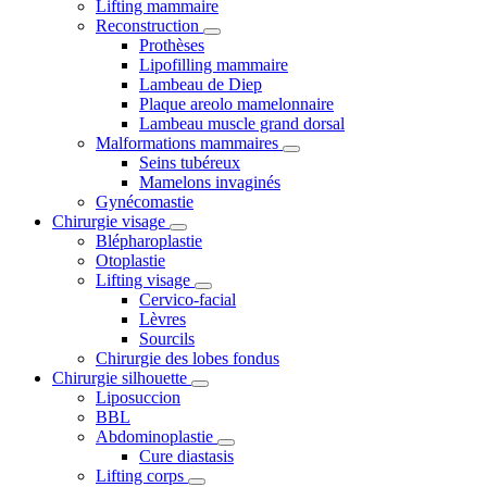
Lifting mammaire
Reconstruction
Prothèses
Lipofilling mammaire
Lambeau de Diep
Plaque areolo mamelonnaire
Lambeau muscle grand dorsal
Malformations mammaires
Seins tubéreux
Mamelons invaginés
Gynécomastie
Chirurgie visage
Blépharoplastie
Otoplastie
Lifting visage
Cervico-facial
Lèvres
Sourcils
Chirurgie des lobes fondus
Chirurgie silhouette
Liposuccion
BBL
Abdominoplastie
Cure diastasis
Lifting corps