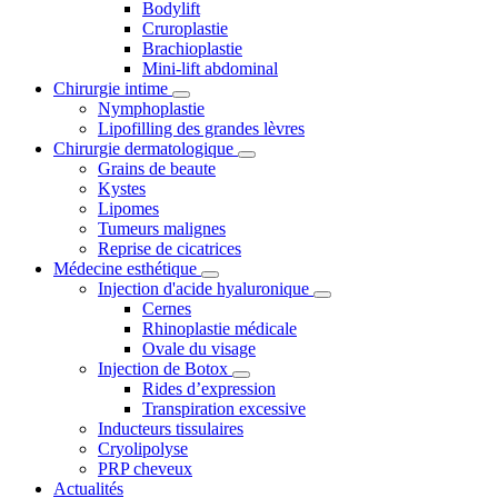
Bodylift
Cruroplastie
Brachioplastie
Mini-lift abdominal
Chirurgie intime
Nymphoplastie
Lipofilling des grandes lèvres
Chirurgie dermatologique
Grains de beaute
Kystes
Lipomes
Tumeurs malignes
Reprise de cicatrices
Médecine esthétique
Injection d'acide hyaluronique
Cernes
Rhinoplastie médicale
Ovale du visage
Injection de Botox
Rides d’expression
Transpiration excessive
Inducteurs tissulaires
Cryolipolyse
PRP cheveux
Actualités