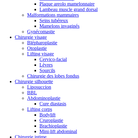
Plaque areolo mamelonnaire
Lambeau muscle grand dorsal
Malformations mammaires
Seins tubéreux
Mamelons invaginés
Gynécomastie
Chirurgie visage
Blépharoplastie
Otoplastie
Lifting visage
Cervico-facial
Lèvres
Sourcils
Chirurgie des lobes fondus
Chirurgie silhouette
Liposuccion
BBL
Abdominoplastie
Cure diastasis
Lifting corps
Bodylift
Cruroplastie
Brachioplastie
Mini-lift abdominal
Chirurgie intime