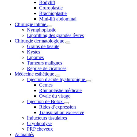
Bodylift
Cruroplastie
Brachioplastie
Mini-lift abdominal
Chirurgie intime
Nymphoplastie
Lipofilling des grandes lèvres
Chirurgie dermatologique
Grains de beaute
Kystes
Lipomes
Tumeurs malignes
Reprise de cicatrices
Médecine esthétique
Injection d'acide hyaluronique
Cernes
Rhinoplastie médicale
Ovale du visage
Injection de Botox
Rides d’expression
Transpiration excessive
Inducteurs tissulaires
Cryolipolyse
PRP cheveux
Actualités