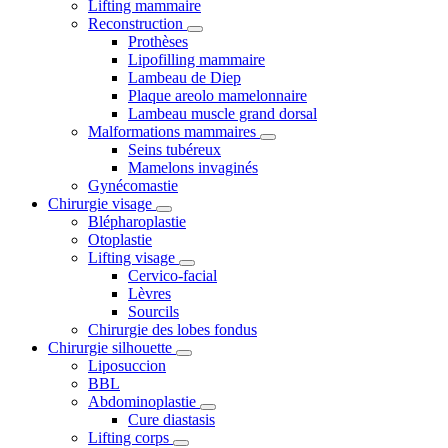
Lifting mammaire
Reconstruction
Prothèses
Lipofilling mammaire
Lambeau de Diep
Plaque areolo mamelonnaire
Lambeau muscle grand dorsal
Malformations mammaires
Seins tubéreux
Mamelons invaginés
Gynécomastie
Chirurgie visage
Blépharoplastie
Otoplastie
Lifting visage
Cervico-facial
Lèvres
Sourcils
Chirurgie des lobes fondus
Chirurgie silhouette
Liposuccion
BBL
Abdominoplastie
Cure diastasis
Lifting corps