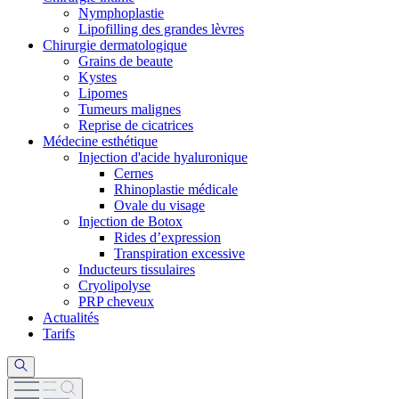
Nymphoplastie
Lipofilling des grandes lèvres
Chirurgie dermatologique
Grains de beaute
Kystes
Lipomes
Tumeurs malignes
Reprise de cicatrices
Médecine esthétique
Injection d'acide hyaluronique
Cernes
Rhinoplastie médicale
Ovale du visage
Injection de Botox
Rides d’expression
Transpiration excessive
Inducteurs tissulaires
Cryolipolyse
PRP cheveux
Actualités
Tarifs