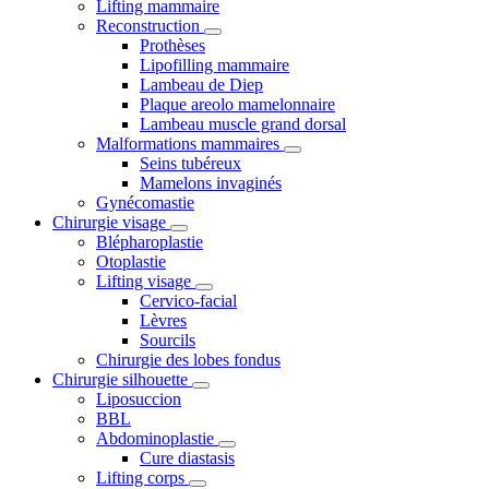
Lifting mammaire
Reconstruction
Prothèses
Lipofilling mammaire
Lambeau de Diep
Plaque areolo mamelonnaire
Lambeau muscle grand dorsal
Malformations mammaires
Seins tubéreux
Mamelons invaginés
Gynécomastie
Chirurgie visage
Blépharoplastie
Otoplastie
Lifting visage
Cervico-facial
Lèvres
Sourcils
Chirurgie des lobes fondus
Chirurgie silhouette
Liposuccion
BBL
Abdominoplastie
Cure diastasis
Lifting corps