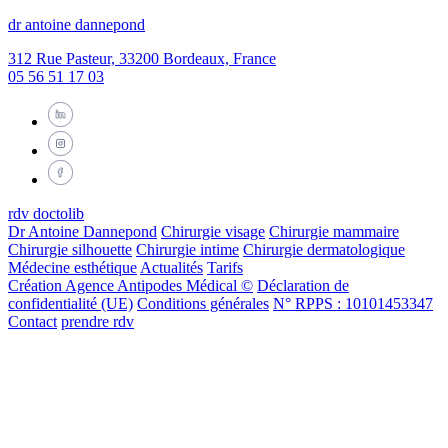
dr antoine dannepond
312 Rue Pasteur, 33200 Bordeaux, France
05 56 51 17 03
rdv doctolib
Dr Antoine Dannepond
Chirurgie visage
Chirurgie mammaire
Chirurgie silhouette
Chirurgie intime
Chirurgie dermatologique
Médecine esthétique
Actualités
Tarifs
Création Agence Antipodes Médical ©
Déclaration de
confidentialité (UE)
Conditions générales
N° RPPS : 10101453347
Contact
prendre rdv