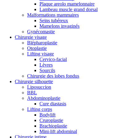
Plaque areolo mamelonnaire
Lambeau muscle grand dorsal
Malformations mammaires
Seins tubéreux
Mamelons invaginés
Gynécomastie
Chirurgie visage
Blépharoplastie
Otoplastie
Lifting visage
Cervico-facial
Lèvres
Sourcils
Chirurgie des lobes fondus
Chirurgie silhouette
Liposuccion
BBL
Abdominoplastie
Cure diastasis
Lifting corps
Bodylift
Cruroplastie
Brachioplastie
Mini-lift abdominal
Chirurgie intime