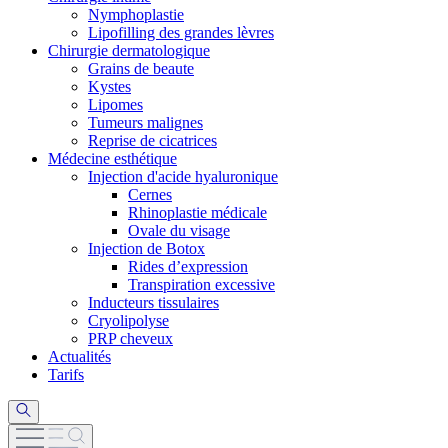
Nymphoplastie
Lipofilling des grandes lèvres
Chirurgie dermatologique
Grains de beaute
Kystes
Lipomes
Tumeurs malignes
Reprise de cicatrices
Médecine esthétique
Injection d'acide hyaluronique
Cernes
Rhinoplastie médicale
Ovale du visage
Injection de Botox
Rides d’expression
Transpiration excessive
Inducteurs tissulaires
Cryolipolyse
PRP cheveux
Actualités
Tarifs