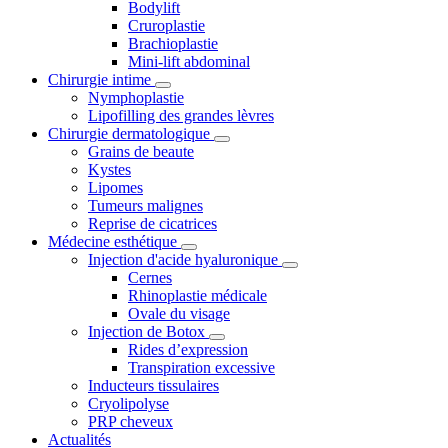
Bodylift
Cruroplastie
Brachioplastie
Mini-lift abdominal
Chirurgie intime
Nymphoplastie
Lipofilling des grandes lèvres
Chirurgie dermatologique
Grains de beaute
Kystes
Lipomes
Tumeurs malignes
Reprise de cicatrices
Médecine esthétique
Injection d'acide hyaluronique
Cernes
Rhinoplastie médicale
Ovale du visage
Injection de Botox
Rides d’expression
Transpiration excessive
Inducteurs tissulaires
Cryolipolyse
PRP cheveux
Actualités