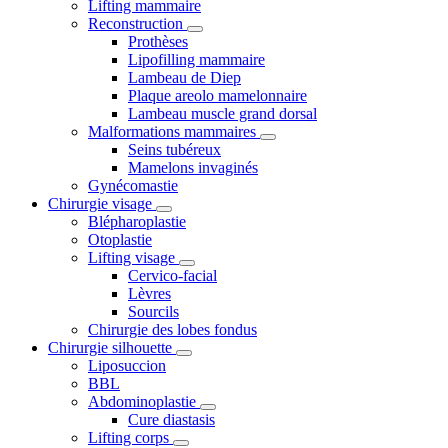
Lifting mammaire
Reconstruction
Prothèses
Lipofilling mammaire
Lambeau de Diep
Plaque areolo mamelonnaire
Lambeau muscle grand dorsal
Malformations mammaires
Seins tubéreux
Mamelons invaginés
Gynécomastie
Chirurgie visage
Blépharoplastie
Otoplastie
Lifting visage
Cervico-facial
Lèvres
Sourcils
Chirurgie des lobes fondus
Chirurgie silhouette
Liposuccion
BBL
Abdominoplastie
Cure diastasis
Lifting corps