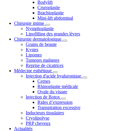
Bodylift
Cruroplastie
Brachioplastie
Mini-lift abdominal
Chirurgie intime
Nymphoplastie
Lipofilling des grandes lèvres
Chirurgie dermatologique
Grains de beaute
Kystes
Lipomes
Tumeurs malignes
Reprise de cicatrices
Médecine esthétique
Injection d'acide hyaluronique
Cernes
Rhinoplastie médicale
Ovale du visage
Injection de Botox
Rides d’expression
Transpiration excessive
Inducteurs tissulaires
Cryolipolyse
PRP cheveux
Actualités