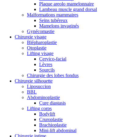
Plaque areolo mamelonnaire
Lambeau muscle grand dorsal
Malformations mammaires
Seins tubéreux
Mamelons invaginés
Gynécomastie
Chirurgie visage
Blépharoplastie
Otoplastie
Lifting visage
Cervico-facial
Lèvres
Sourcils
Chirurgie des lobes fondus
Chirurgie silhouette
Liposuccion
BBL
Abdominoplastie
Cure diastasis
Lifting corps
Bodylift
Cruroplastie
Brachioplastie
Mini-lift abdominal
Chirurgie intime