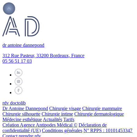
dr antoine dannepond
312 Rue Pasteur, 33200 Bordeaux, France
05 56 51 17 03
rdv doctolib
Dr Antoine Dannepond
Chirurgie visage
Chirurgie mammaire
Chirurgie silhouette
Chirurgie intime
Chirurgie dermatologique
Médecine esthétique
Actualités
Tarifs
Création Agence Antipodes Médical ©
Déclaration de
confidentialité (UE)
Conditions générales
N° RPPS : 10101453347
Contact
prendre rdv