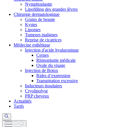
Nymphoplastie
Lipofilling des grandes lèvres
Chirurgie dermatologique
Grains de beaute
Kystes
Lipomes
Tumeurs malignes
Reprise de cicatrices
Médecine esthétique
Injection d'acide hyaluronique
Cernes
Rhinoplastie médicale
Ovale du visage
Injection de Botox
Rides d’expression
Transpiration excessive
Inducteurs tissulaires
Cryolipolyse
PRP cheveux
Actualités
Tarifs