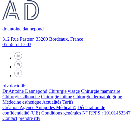
dr antoine dannepond
312 Rue Pasteur, 33200 Bordeaux, France
05 56 51 17 03
rdv doctolib
Dr Antoine Dannepond
Chirurgie visage
Chirurgie mammaire
Chirurgie silhouette
Chirurgie intime
Chirurgie dermatologique
Médecine esthétique
Actualités
Tarifs
Création Agence Antipodes Médical ©
Déclaration de
confidentialité (UE)
Conditions générales
N° RPPS : 10101453347
Contact
prendre rdv