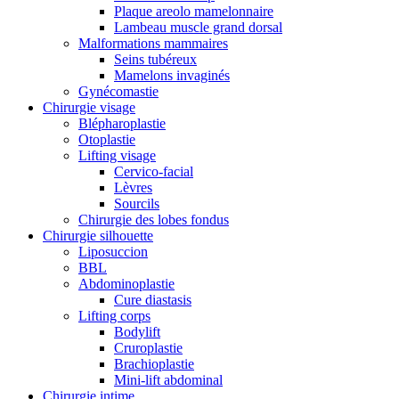
Plaque areolo mamelonnaire
Lambeau muscle grand dorsal
Malformations mammaires
Seins tubéreux
Mamelons invaginés
Gynécomastie
Chirurgie visage
Blépharoplastie
Otoplastie
Lifting visage
Cervico-facial
Lèvres
Sourcils
Chirurgie des lobes fondus
Chirurgie silhouette
Liposuccion
BBL
Abdominoplastie
Cure diastasis
Lifting corps
Bodylift
Cruroplastie
Brachioplastie
Mini-lift abdominal
Chirurgie intime