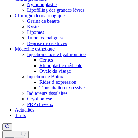
Nymphoplastie
Lipofilling des grandes lèvres
Chirurgie dermatologique
Grains de beaute
Kystes
Lipomes
Tumeurs malignes
Reprise de cicatrices
Médecine esthétique
Injection d'acide hyaluronique
Cernes
Rhinoplastie médicale
Ovale du visage
Injection de Botox
Rides d’expression
Transpiration excessive
Inducteurs tissulaires
Cryolipolyse
PRP cheveux
Actualités
Tarifs