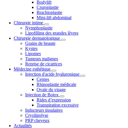
Bodylift
Cruroplastie
Brachioplastie
Mini-lift abdominal
Chirurgie intime
Nymphoplastie
Lipofilling des grandes lèvres
Chirurgie dermatologique
Grains de beaute
Kystes
Lipomes
Tumeurs malignes
Reprise de cicatrices
Médecine esthétique
Injection d'acide hyaluronique
Cernes
Rhinoplastie médicale
Ovale du visage
Injection de Botox
Rides d’expression
Transpiration excessive
Inducteurs tissulaires
Cryolipolyse
PRP cheveux
Actualités