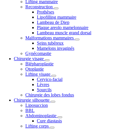
Lifting mammaire
Reconstruction
Prothèses
Lipofilling mammaire
Lambeau de Diep
Plaque areolo mamelonnaire
Lambeau muscle grand dorsal
Malformations mammaires
Seins tubéreux
Mamelons invaginés
Gynécomastie
Chirurgie visage
Blépharoplastie
Otoplastie
Lifting visage
Cervico-facial
Lèvres
Sourcils
Chirurgie des lobes fondus
Chirurgie silhouette
Liposuccion
BBL
Abdominoplastie
Cure diastasis
Lifting corps